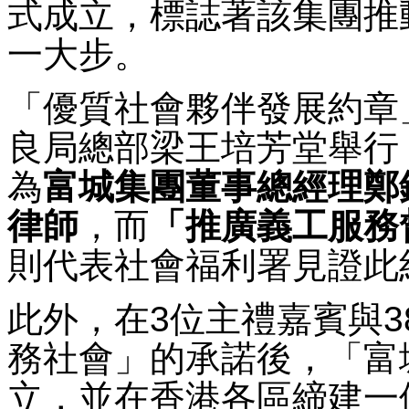
式成立，標誌著該集團推
一大步。
「優質社會夥伴發展約章
良局總部梁王培芳堂舉行
為
富城集團董事總經理鄭
律師
，而
「推廣義工服務
則代表社會福利署見證此
此外，在3位主禮嘉賓與
務社會」的承諾後，「富
立，並在香港各區締建一