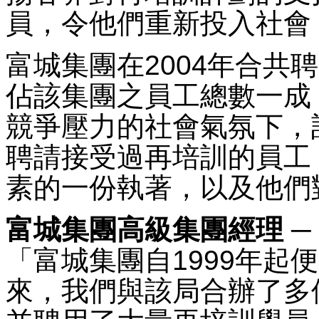
員，令他們重新投入社會
富城集團在2004年合共
佔該集團之員工總數一成
競爭壓力的社會氣氛下，
聘請接受過再培訓的員工
素的一份執著，以及他們
富城集團高級集團經理 ─
「富城集團自1999年起
來，我們與該局合辦了多