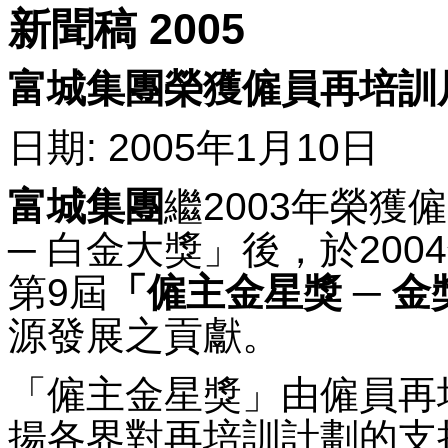
新聞稿 2005
富城集團榮獲僱員再培訓
日期: 2005年1月10日
富城集團
繼2003年榮
─ 白金大獎」後，於20
第9屆
「僱主金星獎 ─ 金
源發展之貢獻。
「僱主金星獎」由僱員再
揚各界對再培訓計劃的支